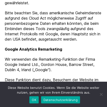
gewährleistet.
Bitte beachten Sie, dass amerikanische Geheimdienste
aufgrund des Cloud Act möglicherweise Zugriff auf
personenbezogene Daten erhalten könnten, die beim
Einbinden dieses Tools zwangsläufig aufgrund des
Internet Protokolls mit Google, deren Hauptsitz sich in
den USA befindet, ausgetauscht werden.
Google Analytics Remarketing
Wir verwenden die Remarketing-Funktion der Firma
Google Ireland Ltd., Gordon House, Barrow Street,
Dublin 4, Irland („Google“).
Diese Funktion dient dazu, Besuchern der Website im
Rahmen des Google-Werbenetzwerks DoubleClick
Diese Website benutzt Cookies. Wenn Sie die Website weiter
interessenbezogene Werbeanzeigen zu zeigen.
nutzen, gehen wir von Ihrem Einverständnis aus.
OK
Datenschutzerklärung
Der Browser des Websitebesuchers speichert dafür
Cookies, diese ermöglichen es, den Besucher