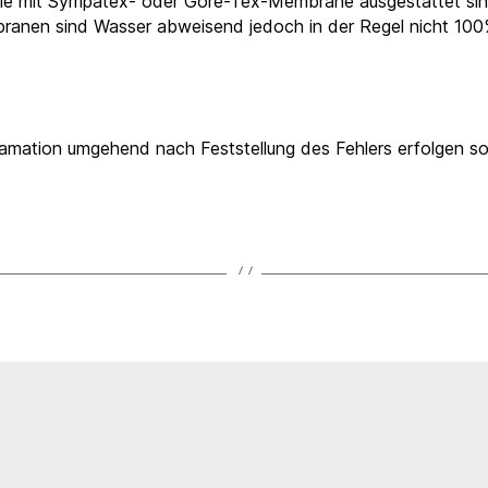
die mit Sympatex- oder Gore-Tex-Membrane ausgestattet sind 
branen sind Wasser abweisend jedoch in der Regel nicht 10
klamation umgehend nach Feststellung des Fehlers erfolgen s