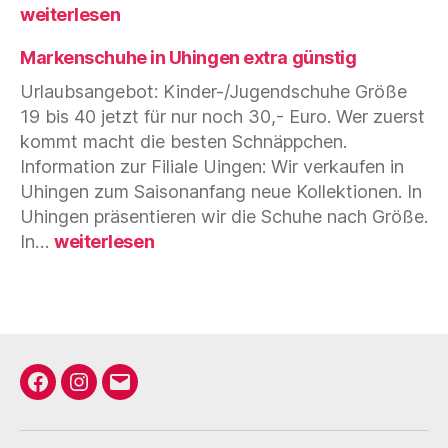
nur
weiterlesen
30,
€
Markenschuhe in Uhingen extra günstig
Dam
Urlaubsangebot: Kinder-/Jugendschuhe Größe
nur
19 bis 40 jetzt für nur noch 30,- Euro. Wer zuerst
49,-
€
kommt macht die besten Schnäppchen.
Her
Information zur Filiale Uingen: Wir verkaufen in
jetz
Uhingen zum Saisonanfang neue Kollektionen. In
49,-
Uhingen präsentieren wir die Schuhe nach Größe.
€
Markenschuhe
In…
weiterlesen
in
Uhingen
extra
günstig
Facebook
Instagram
E-
Mail