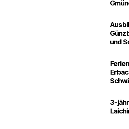
Gmün
Ausbil
Günzb
und S
Ferien
Erbach
Schw
3-jäh
Laich