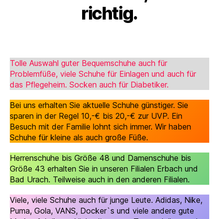
richtig.
Tolle Auswahl guter Bequemschuhe auch für
Problemfüße, viele Schuhe für Einlagen und auch für
das Pflegeheim. Socken auch für Diabetiker.
Bei uns erhalten Sie aktuelle Schuhe günstiger. Sie
sparen in der Regel 10,-€ bis 20,-€ zur UVP. Ein
Besuch mit der Familie lohnt sich immer. Wir haben
Schuhe für kleine als auch große Füße.
Herrenschuhe bis Größe 48 und Damenschuhe bis
Größe 43 erhalten Sie in unseren Filialen Erbach und
Bad Urach. Teilweise auch in den anderen Filialen.
Viele, viele Schuhe auch für junge Leute. Adidas, Nike,
Puma, Gola, VANS, Docker`s und viele andere gute