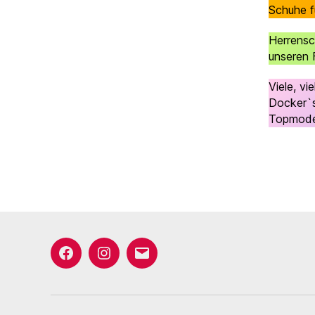
Schuhe f
Herrensc
unseren 
Viele, v
Docker`s
Topmodel
Facebook
Instagram
E-
Mail