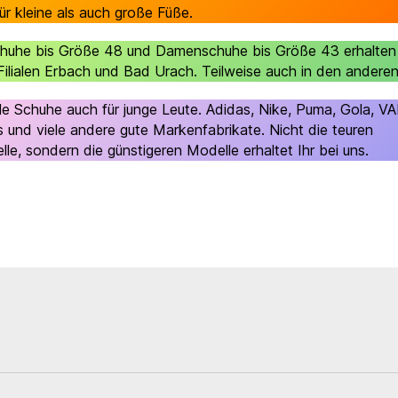
ür kleine als auch große Füße.
huhe bis Größe 48 und Damenschuhe bis Größe 43 erhalten 
Filialen Erbach und Bad Urach. Teilweise auch in den anderen 
iele Schuhe auch für junge Leute. Adidas, Nike, Puma, Gola, V
 und viele andere gute Markenfabrikate. Nicht die teuren
le, sondern die günstigeren Modelle erhaltet Ihr bei uns.