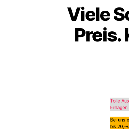
Viele 
Preis.
Tolle Au
Einlagen
Bei uns e
bis 20,-