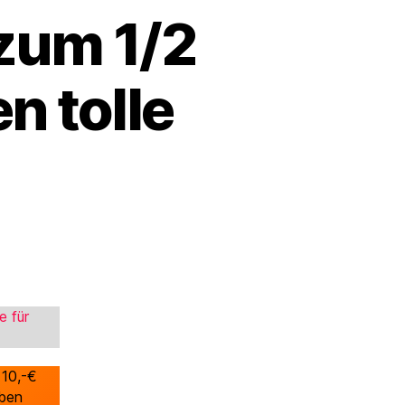
zum 1/2
n tolle
e für
 10,-€
aben