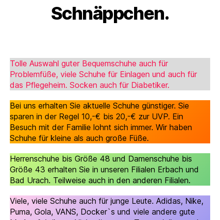
Schnäppchen.
Tolle Auswahl guter Bequemschuhe auch für
Problemfüße, viele Schuhe für Einlagen und auch für
das Pflegeheim. Socken auch für Diabetiker.
Bei uns erhalten Sie aktuelle Schuhe günstiger. Sie
sparen in der Regel 10,-€ bis 20,-€ zur UVP. Ein
Besuch mit der Familie lohnt sich immer. Wir haben
Schuhe für kleine als auch große Füße.
Herrenschuhe bis Größe 48 und Damenschuhe bis
Größe 43 erhalten Sie in unseren Filialen Erbach und
Bad Urach. Teilweise auch in den anderen Filialen.
Viele, viele Schuhe auch für junge Leute. Adidas, Nike,
Puma, Gola, VANS, Docker`s und viele andere gute